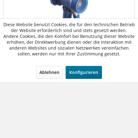
Diese Website benutzt Cookies, die für den technischen Betrieb
der Website erforderlich sind und stets gesetzt werden.
Andere Cookies, die den Komfort bei Benutzung dieser Website
NITA Waschpistole mit KTW-Zulassung, blau
erhöhen, der Direktwerbung dienen oder die Interaktion mit
anderen Websites und sozialen Netzwerken vereinfachen
sollen, werden nur mit Ihrer Zustimmung gesetzt.
NITA Waschpistole mit KTW-Zulassung, blau Die NITA
Waschpistole mit KTW-Zulassung ist für die Niederdruck-
Reinigung zur Verwendung in Lebensmittelbetrieben
Ablehnen
Konfigurieren
entwickelt worden. Sie ist sehr robust und die...
68,50 € *
Merken