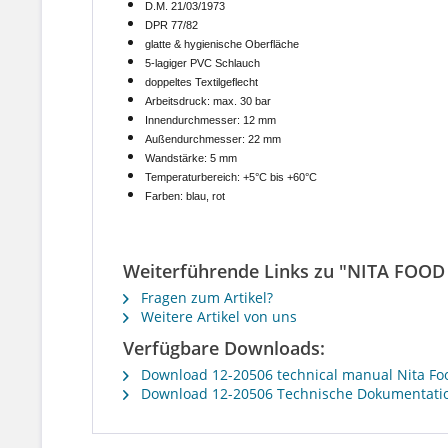
D.M. 21/03/1973
DPR 77/82
glatte & hygienische Oberfläche
5-lagiger PVC Schlauch
doppeltes Textilgeflecht
Arbeitsdruck: max. 30 bar
Innendurchmesser: 12 mm
Außendurchmesser: 22 mm
Wandstärke: 5 mm
Temperaturbereich: +5°C bis +60°C
Farben: blau, rot
Weiterführende Links zu "NITA FOOD 
Fragen zum Artikel?
Weitere Artikel von uns
Verfügbare Downloads:
Download 12-20506 technical manual Nita Fo
Download 12-20506 Technische Dokumentatio