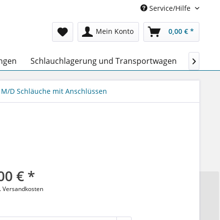
Service/Hilfe
Mein Konto
0,00 € *
ngen
Schlauchlagerung und Transportwagen
Persönl

M/D Schläuche mit Anschlüssen
00 € *
l. Versandkosten