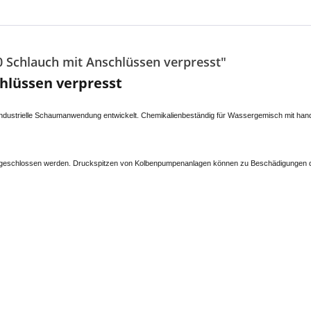
 Schlauch mit Anschlüssen verpresst"
hlüssen verpresst
industrielle Schaumanwendung entwickelt. Chemikalienbeständig für Wassergemisch mit handel
 angeschlossen werden. Druckspitzen von Kolbenpumpenanlagen können zu Beschädigungen 